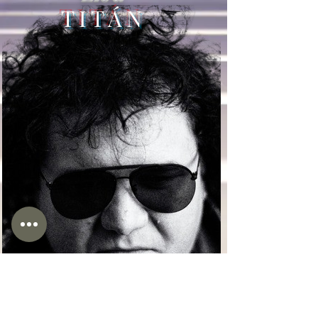
T I T Á N