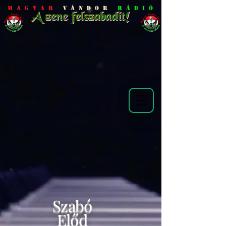
M a g y a r
V á n d o r
R á d i ó
Szabó
Előd